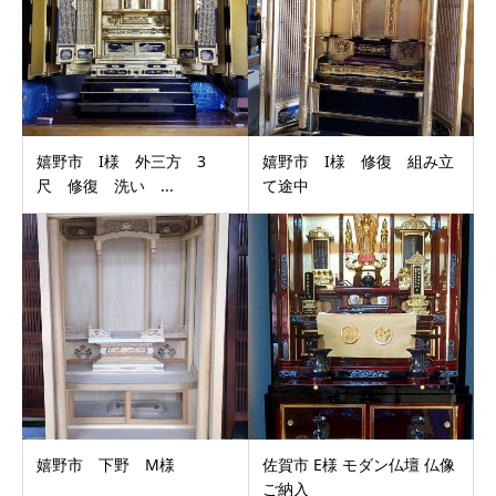
嬉野市 I様 外三方 3
嬉野市 I様 修復 組み立
尺 修復 洗い ...
て途中
嬉野市 下野 M様
佐賀市 E様 モダン仏壇 仏像
ご納入