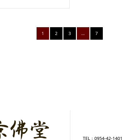
1
2
3
…
7
TEL：
0954-42-1401