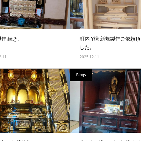
製作 続き。
町内 Y様 新規製作ご依頼
した。
2.11
2025.12.11
Blogs