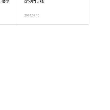
 修復
毘沙門天様
2024.02.16