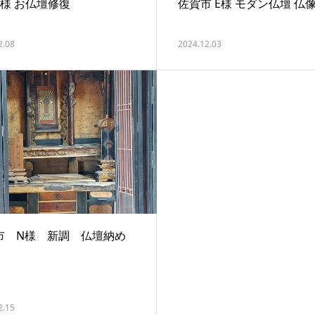
Y様 お仏壇修復
佐賀市 E様 モダン仏壇 仏像
2.08
2024.12.03
市 N様 新調 仏壇納め
2.15