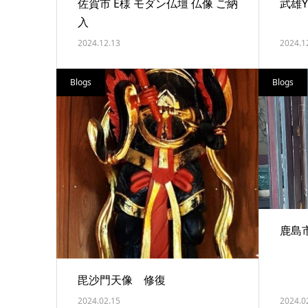
佐賀市 E様 モダン仏壇 仏像 ご納
武雄
入
2024.12.13
2024.1
Blogs
Blogs
鹿島
毘沙門天像 修復
2024.02.15
2024.0