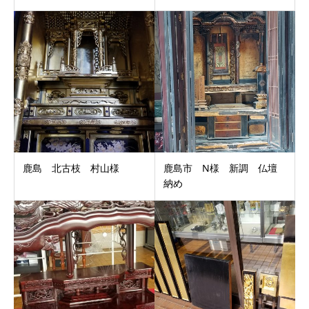
鹿島 北古枝 村山様
鹿島市 N様 新調 仏壇
納め