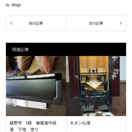
Blogs
関連記事
嬉野市 I様 修復途中経
モダン仏壇
過 下地 塗り