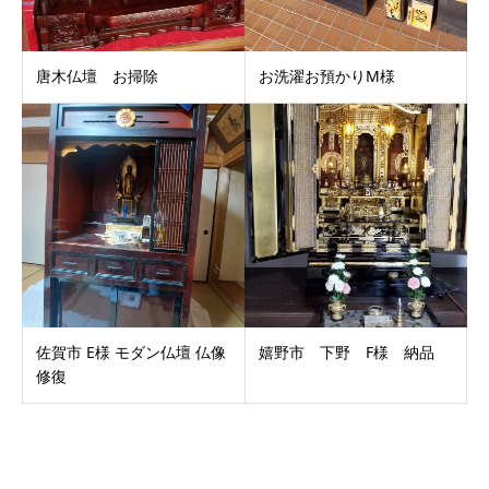
唐木仏壇 お掃除
お洗濯お預かりM様
佐賀市 E様 モダン仏壇 仏像
嬉野市 下野 F様 納品
修復